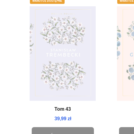
WKRÓTCE DOSTĘPNE
WKRÓTCE
Tom 43
39,99 zł