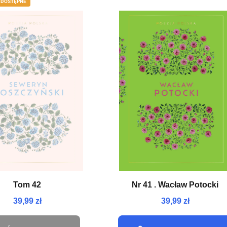
 DOSTĘPNE
NEW
Tom 42
Nr 41 . Wacław Potocki
39,99 zł
39,99 zł