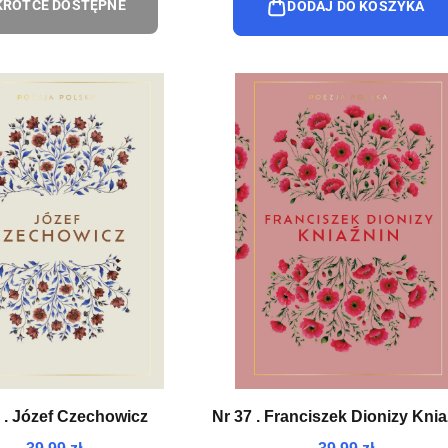
RÓTCE DOSTĘPNE
DODAJ DO KOSZYKA
 . Józef Czechowicz
Nr 37 . Franciszek Dionizy Kni