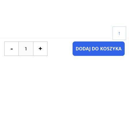
↑
-
+
DODAJ DO KOSZYKA
POTRZEBUJESZ POMOCY?
SKONTAKTUJ SIĘ Z NAMI
NAJCZĘŚCIEJ ZADAWANE PYTANIA
KATEGORIE