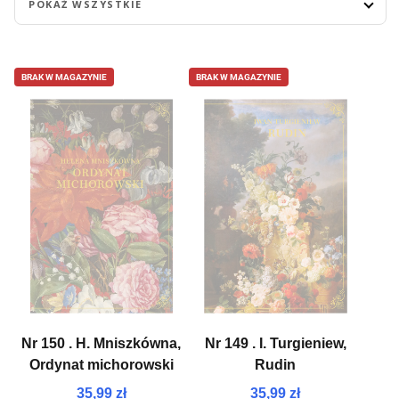
POKAŻ WSZYSTKIE
BRAK W MAGAZYNIE
BRAK W MAGAZYNIE
Nr 150 . H. Mniszkówna,
Nr 149 . I. Turgieniew,
Ordynat michorowski
Rudin
35,99 zł
35,99 zł