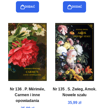
DODAĆ
DODAĆ
Nr 136 . P. Mérimée,
Nr 135 . S. Zwieg, Amok.
Carmen i inne
Nowele szału
opowiadania
35,99 zł