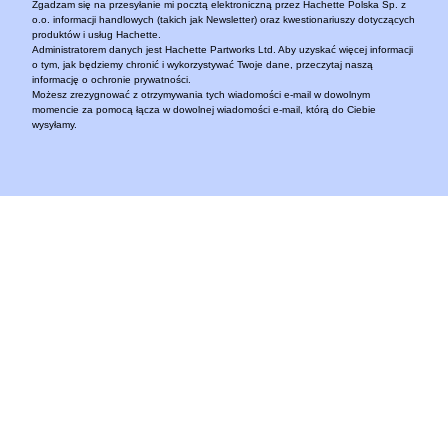
Zgadzam się na przesyłanie mi pocztą elektroniczną przez Hachette Polska Sp. z
o.o. informacji handlowych (takich jak Newsletter) oraz kwestionariuszy dotyczących
produktów i usług Hachette.
Administratorem danych jest Hachette Partworks Ltd. Aby uzyskać więcej informacji
o tym, jak będziemy chronić i wykorzystywać Twoje dane, przeczytaj naszą
informację o ochronie prywatności.
Możesz zrezygnować z otrzymywania tych wiadomości e-mail w dowolnym
momencie za pomocą łącza w dowolnej wiadomości e-mail, którą do Ciebie
wysyłamy.