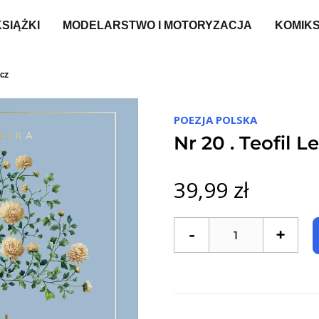
KSIĄŻKI
MODELARSTWO I MOTORYZACJA
KOMIK
icz
POEZJA POLSKA
Nr 20 . Teofil 
39,99 zł
-
+