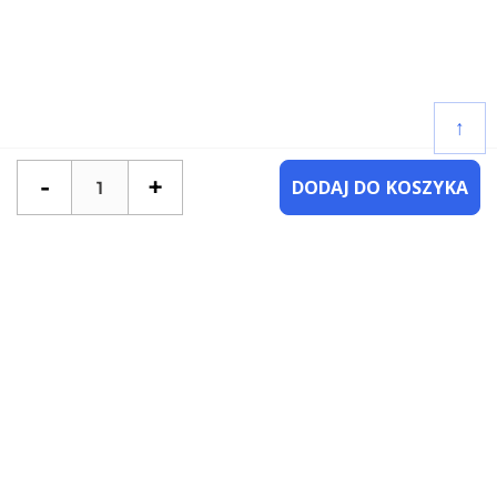
↑
-
+
DODAJ DO KOSZYKA
POTRZEBUJESZ POMOCY?
SKONTAKTUJ SIĘ Z NAMI
NAJCZĘŚCIEJ ZADAWANE PYTANIA
KATEGORIE