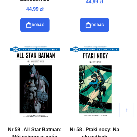
44,99 zł
44,99 zł
DODAĆ
DODAĆ
↑
Nr 59 . All-Star Batman:
Nr 58 . Ptaki nocy: Na
Mój najgorszy wróg
skrzydłach