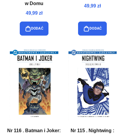
w Domu
49,99 zł
49,99 zł
DODAĆ
DODAĆ
Nr 116 . Batman i Joker:
Nr 115 . Nightwing :