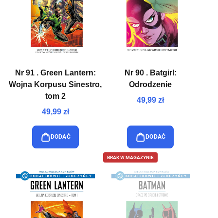
Nr 91 . Green Lantern:
Nr 90 . Batgirl:
Wojna Korpusu Sinestro,
Odrodzenie
tom 2
49,99 zł
49,99 zł
DODAĆ
DODAĆ
BRAK W MAGAZYNIE