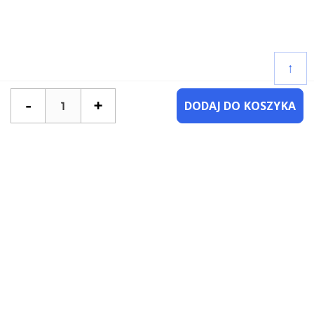
↑
-
+
DODAJ DO KOSZYKA
POTRZEBUJESZ POMOCY?
SKONTAKTUJ SIĘ Z NAMI
NAJCZĘŚCIEJ ZADAWANE PYTANIA
KATEGORIE
KSIĄŻKI