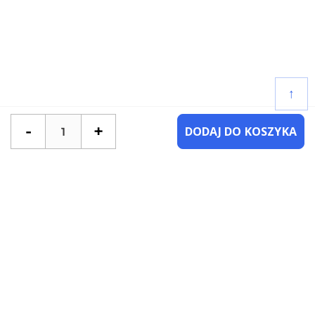
↑
-
+
DODAJ DO KOSZYKA
POTRZEBUJESZ POMOCY?
SKONTAKTUJ SIĘ Z NAMI
NAJCZĘŚCIEJ ZADAWANE PYTANIA
KATEGORIE