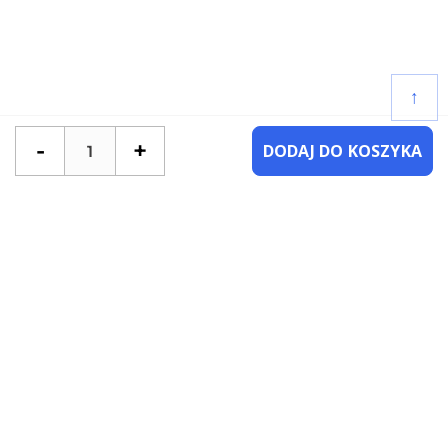
↑
-
+
DODAJ DO KOSZYKA
POTRZEBUJESZ POMOCY?
SKONTAKTUJ SIĘ Z NAMI
NAJCZĘŚCIEJ ZADAWANE PYTANIA
KATEGORIE
KSIĄŻKI