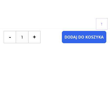
↑
-
+
DODAJ DO KOSZYKA
POTRZEBUJESZ POMOCY?
SKONTAKTUJ SIĘ Z NAMI
NAJCZĘŚCIEJ ZADAWANE PYTANIA
KATEGORIE
KSIĄŻKI