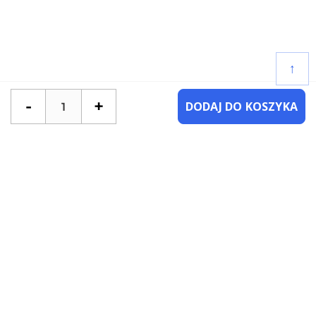
↑
-
+
DODAJ DO KOSZYKA
POTRZEBUJESZ POMOCY?
SKONTAKTUJ SIĘ Z NAMI
NAJCZĘŚCIEJ ZADAWANE PYTANIA
KATEGORIE
KSIĄŻKI