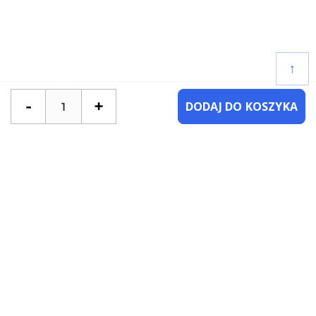
↑
-
+
DODAJ DO KOSZYKA
POTRZEBUJESZ POMOCY?
SKONTAKTUJ SIĘ Z NAMI
NAJCZĘŚCIEJ ZADAWANE PYTANIA
KATEGORIE
KSIĄŻKI