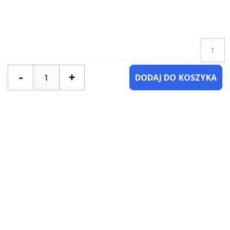
↑
-
+
DODAJ DO KOSZYKA
POTRZEBUJESZ POMOCY?
SKONTAKTUJ SIĘ Z NAMI
NAJCZĘŚCIEJ ZADAWANE PYTANIA
KATEGORIE
KSIĄŻKI