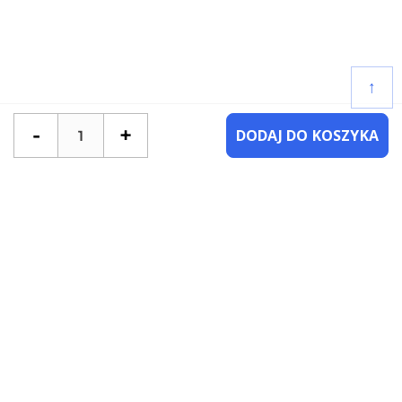
↑
-
+
DODAJ DO KOSZYKA
POTRZEBUJESZ POMOCY?
SKONTAKTUJ SIĘ Z NAMI
NAJCZĘŚCIEJ ZADAWANE PYTANIA
KATEGORIE
KSIĄŻKI