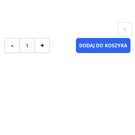
↑
-
+
DODAJ DO KOSZYKA
POTRZEBUJESZ POMOCY?
SKONTAKTUJ SIĘ Z NAMI
NAJCZĘŚCIEJ ZADAWANE PYTANIA
KATEGORIE
KSIĄŻKI