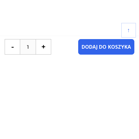
↑
-
+
DODAJ DO KOSZYKA
POTRZEBUJESZ POMOCY?
SKONTAKTUJ SIĘ Z NAMI
NAJCZĘŚCIEJ ZADAWANE PYTANIA
KATEGORIE
KSIĄŻKI