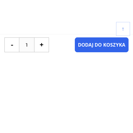
↑
-
+
DODAJ DO KOSZYKA
POTRZEBUJESZ POMOCY?
SKONTAKTUJ SIĘ Z NAMI
NAJCZĘŚCIEJ ZADAWANE PYTANIA
KATEGORIE
KSIĄŻKI