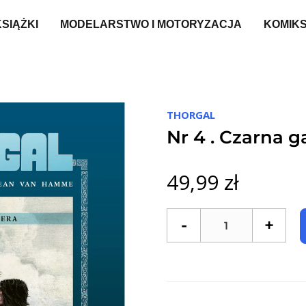
KSIĄŻKI
MODELARSTWO I MOTORYZACJA
KOMIK
THORGAL
Nr 4 . Czarna g
49,99 zł
-
+