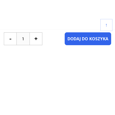
↑
-
+
DODAJ DO KOSZYKA
POTRZEBUJESZ POMOCY?
SKONTAKTUJ SIĘ Z NAMI
NAJCZĘŚCIEJ ZADAWANE PYTANIA
KATEGORIE
KSIĄŻKI