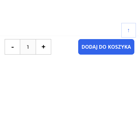
↑
-
+
DODAJ DO KOSZYKA
POTRZEBUJESZ POMOCY?
SKONTAKTUJ SIĘ Z NAMI
NAJCZĘŚCIEJ ZADAWANE PYTANIA
KATEGORIE
KSIĄŻKI