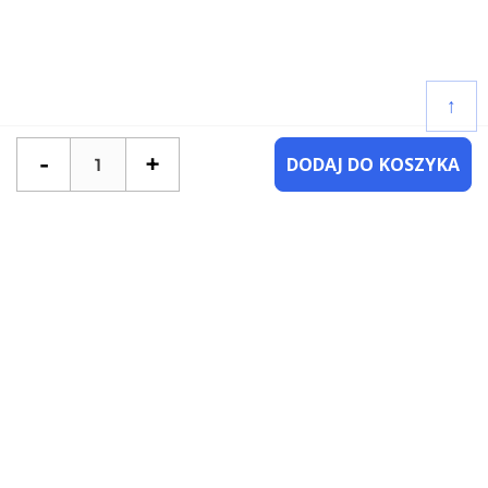
↑
-
+
DODAJ DO KOSZYKA
POTRZEBUJESZ POMOCY?
SKONTAKTUJ SIĘ Z NAMI
NAJCZĘŚCIEJ ZADAWANE PYTANIA
KATEGORIE
KSIĄŻKI