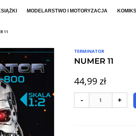
KSIĄŻKI
MODELARSTWO I MOTORYZACJA
KOMIK
R 11
TERMINATOR
NUMER 11
44,99 zł
-
+