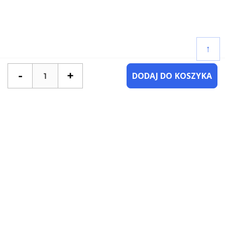
↑
-
+
DODAJ DO KOSZYKA
POTRZEBUJESZ POMOCY?
SKONTAKTUJ SIĘ Z NAMI
NAJCZĘŚCIEJ ZADAWANE PYTANIA
KATEGORIE
KSIĄŻKI