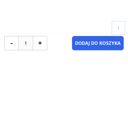
↑
-
+
DODAJ DO KOSZYKA
POTRZEBUJESZ POMOCY?
SKONTAKTUJ SIĘ Z NAMI
NAJCZĘŚCIEJ ZADAWANE PYTANIA
KATEGORIE
KSIĄŻKI