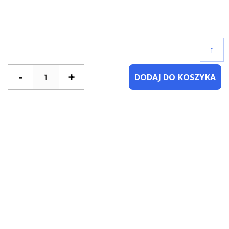
↑
-
+
DODAJ DO KOSZYKA
POTRZEBUJESZ POMOCY?
SKONTAKTUJ SIĘ Z NAMI
NAJCZĘŚCIEJ ZADAWANE PYTANIA
KATEGORIE
KSIĄŻKI