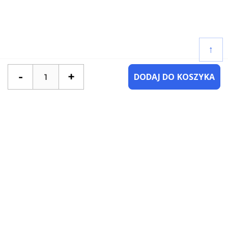
↑
-
+
DODAJ DO KOSZYKA
POTRZEBUJESZ POMOCY?
SKONTAKTUJ SIĘ Z NAMI
NAJCZĘŚCIEJ ZADAWANE PYTANIA
KATEGORIE
KSIĄŻKI