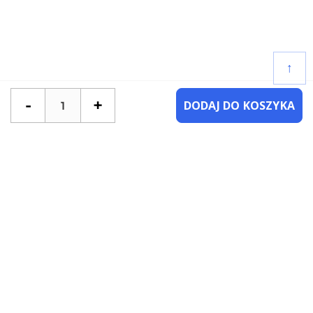
↑
-
+
DODAJ DO KOSZYKA
POTRZEBUJESZ POMOCY?
SKONTAKTUJ SIĘ Z NAMI
NAJCZĘŚCIEJ ZADAWANE PYTANIA
KATEGORIE
KSIĄŻKI