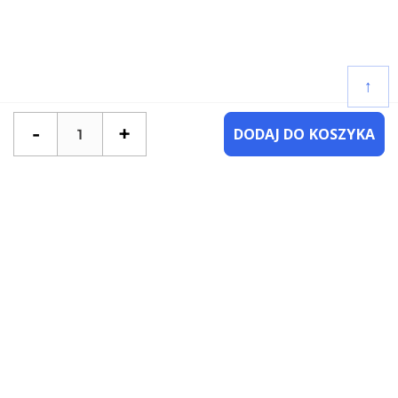
↑
-
+
DODAJ DO KOSZYKA
POTRZEBUJESZ POMOCY?
SKONTAKTUJ SIĘ Z NAMI
NAJCZĘŚCIEJ ZADAWANE PYTANIA
KATEGORIE
KSIĄŻKI