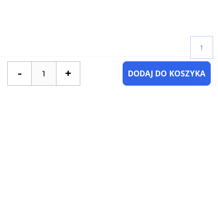
↑
-
+
DODAJ DO KOSZYKA
POTRZEBUJESZ POMOCY?
SKONTAKTUJ SIĘ Z NAMI
NAJCZĘŚCIEJ ZADAWANE PYTANIA
KATEGORIE
KSIĄŻKI