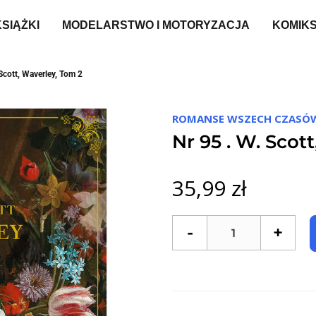
KSIĄŻKI
MODELARSTWO I MOTORYZACJA
KOMIK
 Scott, Waverley, Tom 2
ROMANSE WSZECH CZASÓ
Nr 95 . W. Scot
35,99 zł
-
+