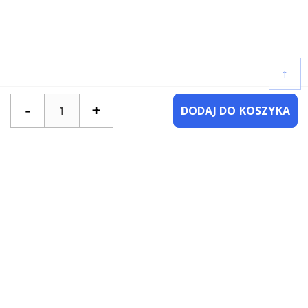
↑
-
+
DODAJ DO KOSZYKA
POTRZEBUJESZ POMOCY?
SKONTAKTUJ SIĘ Z NAMI
NAJCZĘŚCIEJ ZADAWANE PYTANIA
KATEGORIE