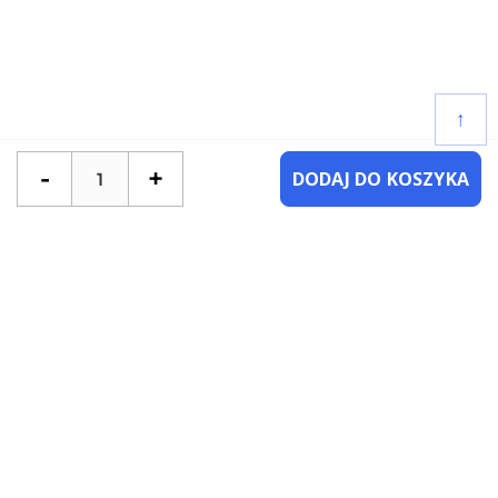
↑
-
+
DODAJ DO KOSZYKA
POTRZEBUJESZ POMOCY?
SKONTAKTUJ SIĘ Z NAMI
NAJCZĘŚCIEJ ZADAWANE PYTANIA
KATEGORIE