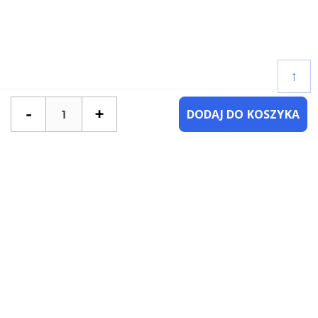
↑
-
+
DODAJ DO KOSZYKA
POTRZEBUJESZ POMOCY?
SKONTAKTUJ SIĘ Z NAMI
NAJCZĘŚCIEJ ZADAWANE PYTANIA
KATEGORIE