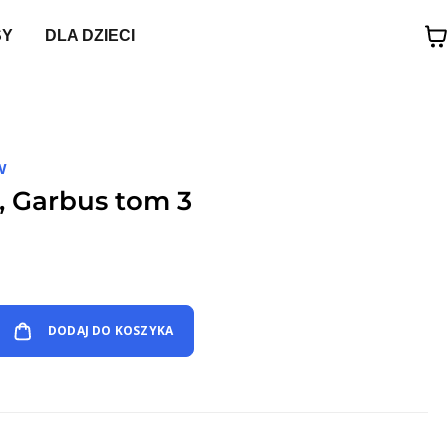
SY
DLA DZIECI
W
al, Garbus tom 3
DODAJ DO KOSZYKA