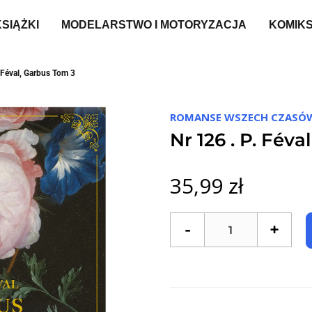
KSIĄŻKI
MODELARSTWO I MOTORYZACJA
KOMIK
. Féval, Garbus Tom 3
ROMANSE WSZECH CZASÓ
Nr 126 . P. Fév
35,99 zł
-
+