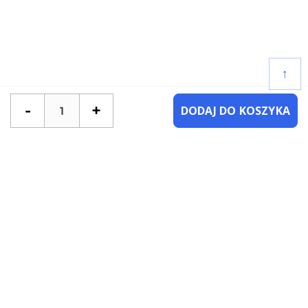
↑
-
+
DODAJ DO KOSZYKA
POTRZEBUJESZ POMOCY?
SKONTAKTUJ SIĘ Z NAMI
NAJCZĘŚCIEJ ZADAWANE PYTANIA
KATEGORIE