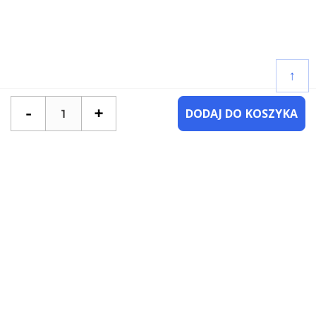
↑
-
+
DODAJ DO KOSZYKA
POTRZEBUJESZ POMOCY?
SKONTAKTUJ SIĘ Z NAMI
NAJCZĘŚCIEJ ZADAWANE PYTANIA
KATEGORIE