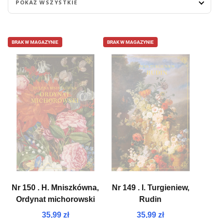
POKAŻ WSZYSTKIE
BRAK W MAGAZYNIE
BRAK W MAGAZYNIE
Nr 150 . H. Mniszkówna,
Nr 149 . I. Turgieniew,
Ordynat michorowski
Rudin
35,99 zł
35,99 zł