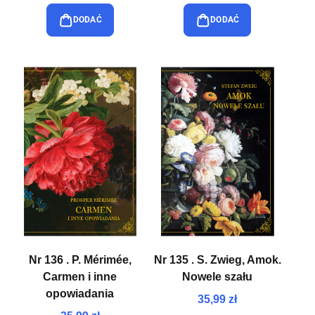
DODAĆ
DODAĆ
Nr 136 . P. Mérimée,
Nr 135 . S. Zwieg, Amok.
Carmen i inne
Nowele szału
opowiadania
35,99 zł