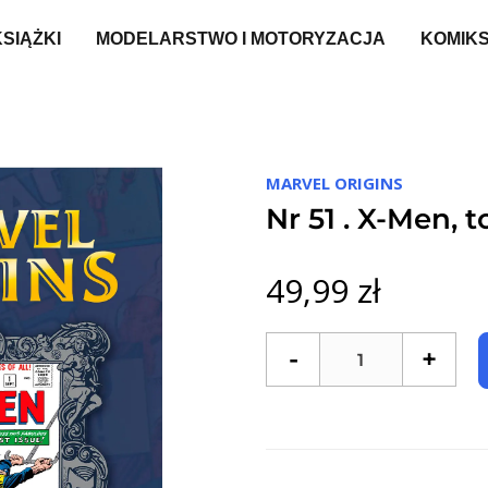
KSIĄŻKI
MODELARSTWO I MOTORYZACJA
KOMIK
1
MARVEL ORIGINS
Nr 51 . X-Men, t
49,99 zł
-
+