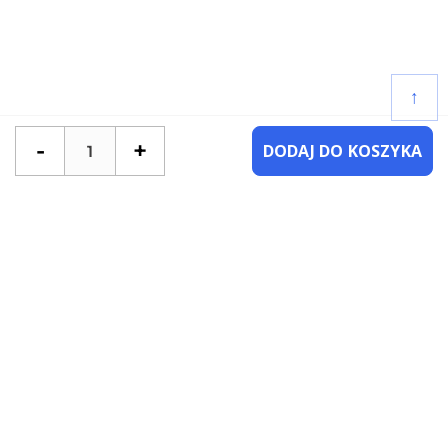
↑
-
+
DODAJ DO KOSZYKA
POTRZEBUJESZ POMOCY?
SKONTAKTUJ SIĘ Z NAMI
NAJCZĘŚCIEJ ZADAWANE PYTANIA
KATEGORIE
KSIĄŻKI