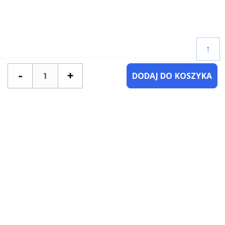
↑
-
+
DODAJ DO KOSZYKA
POTRZEBUJESZ POMOCY?
SKONTAKTUJ SIĘ Z NAMI
NAJCZĘŚCIEJ ZADAWANE PYTANIA
KATEGORIE
KSIĄŻKI