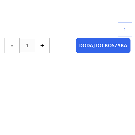
↑
-
+
DODAJ DO KOSZYKA
POTRZEBUJESZ POMOCY?
SKONTAKTUJ SIĘ Z NAMI
NAJCZĘŚCIEJ ZADAWANE PYTANIA
KATEGORIE
KSIĄŻKI