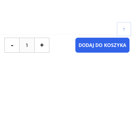
↑
-
+
DODAJ DO KOSZYKA
POTRZEBUJESZ POMOCY?
SKONTAKTUJ SIĘ Z NAMI
NAJCZĘŚCIEJ ZADAWANE PYTANIA
KATEGORIE
KSIĄŻKI