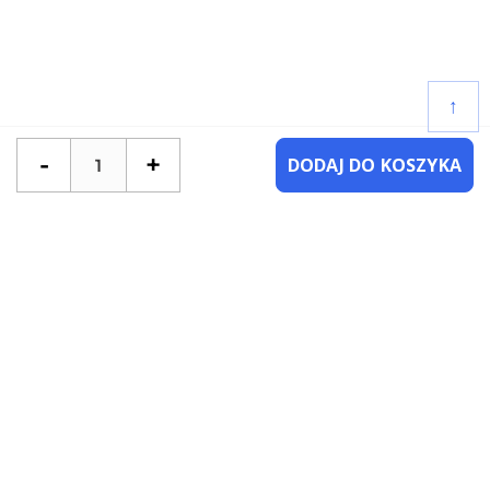
↑
-
+
DODAJ DO KOSZYKA
POTRZEBUJESZ POMOCY?
SKONTAKTUJ SIĘ Z NAMI
NAJCZĘŚCIEJ ZADAWANE PYTANIA
KATEGORIE
KSIĄŻKI