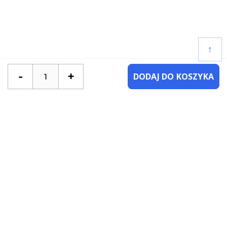
↑
-
+
DODAJ DO KOSZYKA
POTRZEBUJESZ POMOCY?
SKONTAKTUJ SIĘ Z NAMI
NAJCZĘŚCIEJ ZADAWANE PYTANIA
KATEGORIE
KSIĄŻKI