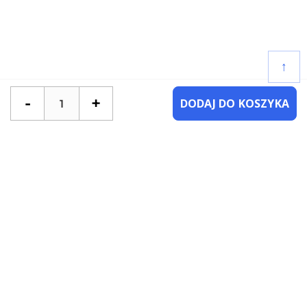
↑
-
+
DODAJ DO KOSZYKA
POTRZEBUJESZ POMOCY?
SKONTAKTUJ SIĘ Z NAMI
NAJCZĘŚCIEJ ZADAWANE PYTANIA
KATEGORIE
KSIĄŻKI