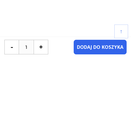
↑
-
+
DODAJ DO KOSZYKA
POTRZEBUJESZ POMOCY?
SKONTAKTUJ SIĘ Z NAMI
NAJCZĘŚCIEJ ZADAWANE PYTANIA
KATEGORIE