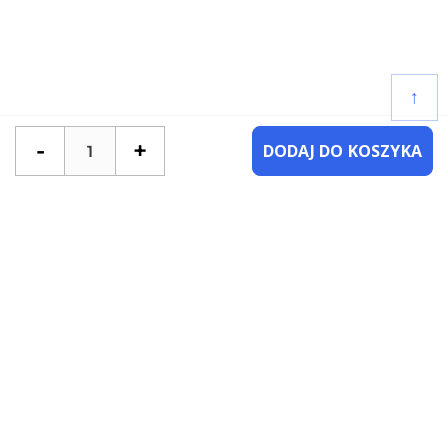
↑
-
+
DODAJ DO KOSZYKA
POTRZEBUJESZ POMOCY?
SKONTAKTUJ SIĘ Z NAMI
NAJCZĘŚCIEJ ZADAWANE PYTANIA
KATEGORIE
KSIĄŻKI