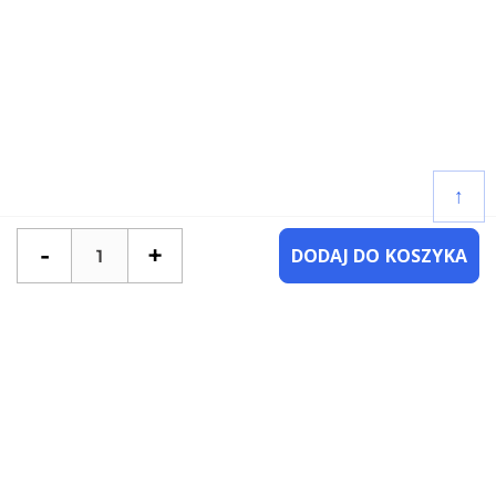
↑
-
+
DODAJ DO KOSZYKA
POTRZEBUJESZ POMOCY?
SKONTAKTUJ SIĘ Z NAMI