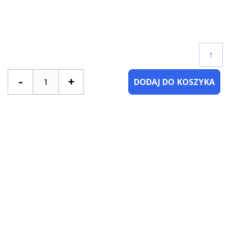
↑
-
+
DODAJ DO KOSZYKA
POTRZEBUJESZ POMOCY?
SKONTAKTUJ SIĘ Z NAMI
NAJCZĘŚCIEJ ZADAWANE PYTANIA
KATEGORIE